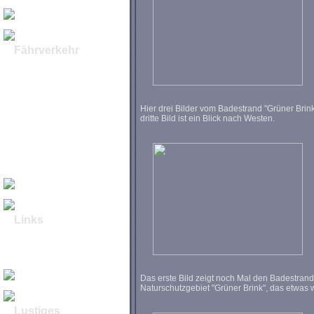
Sonnenaufgang
Fährverkehr
Sundfähren &
Brückenbau
Grossenbrode -
Gedser
Vogelfluglinie I
Hier drei Bilder vom Badestrand "Grüner Brink
Vogelfluglinie II
dritte Bild ist ein Blick nach Westen.
Die Zeit der
"Butterdampfer I"
Die Zeit der
"Butterdampfer II"
Umbau FS Karl Carstens
zur Helix Producer I
Links
Links Stadt Fehmarn
Webcams Fehmarn
Reisecenter Fehmarn
Aloe Vera
Das erste Bild zeigt noch Mal den Badestran
Naturschutzgebiet "Grüner Brink", das etwas w
Lustiges