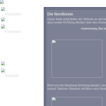
Startseite
Die Nordküste
Diese Seite zeigt Bilder der Strände an der 
dann weiter Richtung Westen über den Grünen 
Anmerkung: Bei al
Fehmarn
Historische Bilder
Geschichte
die "Hauptstadt"
Rundflug Bilder I
Rundflug Bilder II
Luftbilder Video
U-Boot Burgstaaken
Winterimpressionen
Strände
Nordküste
Westküste
Blick von der Westmole Richtung Westen, dan
Ostküste
schaut. Gleicher Standort, mit Blick nach Wes
Südküste
Orther Bucht
Burgtiefe I
Burgtiefe II
Burgtiefe Video