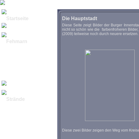
Startseite
Die Hauptstadt
Diese Seite zeigt Bilder der Burger Innenst
nicht so schön wie die farbenfroheren Bilde
(2009) teilweise noch durch neuere ersetzen.
Fehmarn
Historische Bilder
Geschichte
die "Hauptstadt"
Rundflug Bilder I
Rundflug Bilder II
Luftbilder Video
U-Boot Burgstaaken
Winterimpressionen
Strände
Nordküste
Westküste
Ostküste
Südküste
Orther Bucht
Burgtiefe I
Diese zwei Bilder zeigen den Weg vom Kreise
Burgtiefe II
Burgtiefe Video