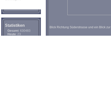
Spassvideos
Comics
Statistiken
Blick Richtung Süderstrasse und ein Blick zur
Gesamt
: 630483
Heute
: 23
Gestern
: 33
Online
: 1
Sonstiges
Impressum
Wetter
Wetter Fehmarn
Panoram