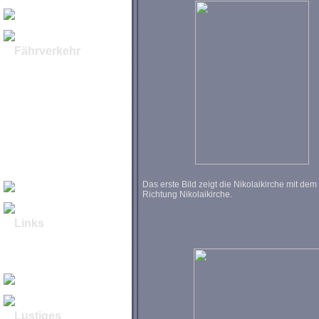
Sonnenaufgang
Fährverkehr
Sundfähren &
Brückenbau
Grossenbrode -
Gedser
Vogelfluglinie I
Vogelfluglinie II
Die Zeit der
"Butterdampfer I"
Die Zeit der
"Butterdampfer II"
Umbau FS Karl Carstens
zur Helix Producer I
Das erste Bild zeigt die Nikolaikirche mit d
Richtung Nikolaikirche.
Links
Links Stadt Fehmarn
Webcams Fehmarn
Reisecenter Fehmarn
Aloe Vera
Lustiges