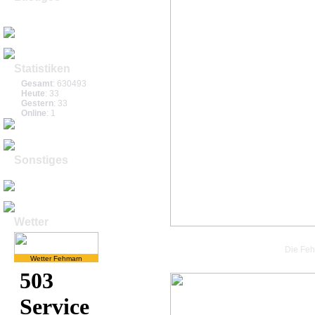
Spassvideos
Comics
Statistiken
Gesamt
: 630493
Heute
: 33
Gestern
: 33
Online
: 1
Sonstiges
Impressum
Wetter
Die Feh
Wetter Fehmarn