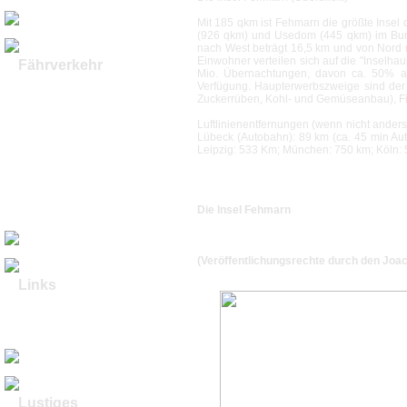
Sonnenaufgang
Mit 185 qkm ist Fehmarn die größte Insel
(926 qkm) und Usedom (445 qkm) im Bund
nach West beträgt 16,5 km und von Nord n
Einwohner verteilen sich auf die "Inselhau
Fährverkehr
Mio. Übernachtungen, davon ca. 50% au
Sundfähren &
Verfügung. Haupterwerbszweige sind der F
Brückenbau
Zuckerrüben, Kohl- und Gemüseanbau), F
Grossenbrode -
Gedser
Luftlinienentfernungen (wenn nicht anders
Vogelfluglinie I
Lübeck (Autobahn): 89 km (ca. 45 min Aut
Vogelfluglinie II
Leipzig: 533 Km; München: 750 km; Köln: 
Die Zeit der
"Butterdampfer I"
Die Zeit der
"Butterdampfer II"
Die Insel Fehmarn
Umbau FS Karl Carstens
zur Helix Producer I
(Veröffentlichungsrechte durch den Joac
Links
Links Stadt Fehmarn
Webcams Fehmarn
Reisecenter Fehmarn
Aloe Vera
Lustiges