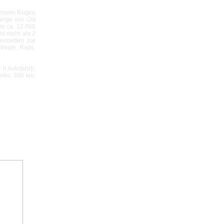
einseln Rügen
änge von Ost
ie ca. 12.000
und mehr als 2
enbetten zur
treide, Raps,
h Autofahrt);
rlin: 390 km;