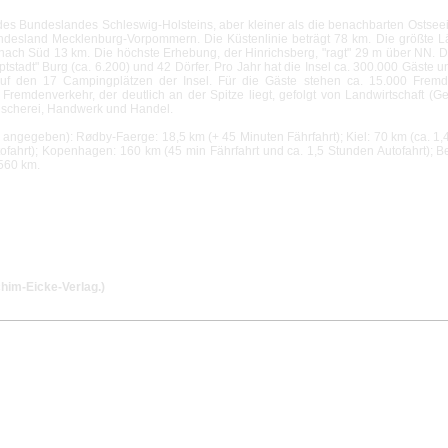
 des Bundeslandes Schleswig-Holsteins, aber kleiner als die benachbarten Ostse
esland Mecklenburg-Vorpommern. Die Küstenlinie beträgt 78 km. Die größte L
ach Süd 13 km. Die höchste Erhebung, der Hinrichsberg, "ragt" 29 m über NN. D
ptstadt" Burg (ca. 6.200) und 42 Dörfer. Pro Jahr hat die Insel ca. 300.000 Gäste 
f den 17 Campingplätzen der Insel. Für die Gäste stehen ca. 15.000 Fremd
remdenverkehr, der deutlich an der Spitze liegt, gefolgt von Landwirtschaft (Ge
ischerei, Handwerk und Handel.
 angegeben): Rødby-Faerge: 18,5 km (+ 45 Minuten Fährfahrt); Kiel: 70 km (ca. 1,4 
ofahrt); Kopenhagen: 160 km (45 min Fährfahrt und ca. 1,5 Stunden Autofahrt); Be
560 km.
him-Eicke-Verlag.)