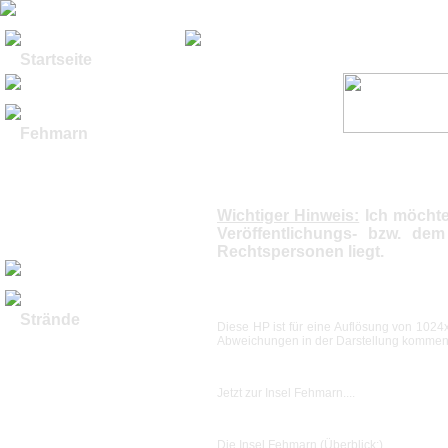
Startseite
Fehmarn
Historische Bilder
Geschichte
die "Hauptstadt"
Rundflug Bilder I
Rundflug Bilder II
Wichtiger Hinweis:
Ich möchte
Luftbilder Video
Veröffentlichungs- bzw. de
U-Boot Burgstaaken
Rechtspersonen liegt.
Winterimpressionen
Strände
Diese HP ist für eine Auflösung von 1024x
Nordküste
Abweichungen in der Darstellung kommen
Westküste
Ostküste
Südküste
Jetzt zur Insel Fehmarn....
Orther Bucht
Burgtiefe I
Burgtiefe II
Burgtiefe Video
Die Insel Fehmarn (Überblick:)