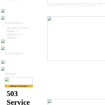
Spassvideos
Privataufnahmen: Baltic Jet und Hanse Jet
Comics
Statistiken
Gesamt
: 630604
Heute
: 17
Gestern
: 55
Online
: 1
Sonstiges
Impressum
Wetter
Wetter Fehmarn