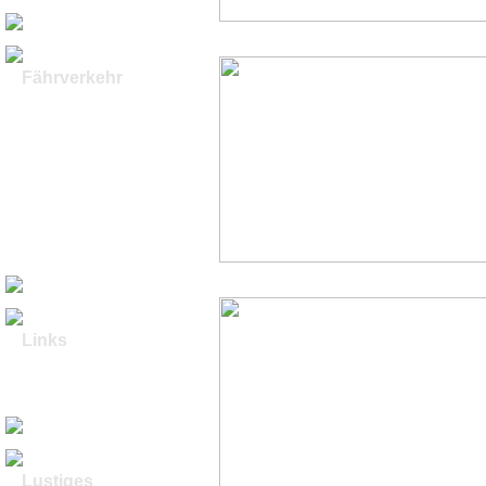
Sonnenaufgang
Fährverkehr
Sundfähren &
Brückenbau
Grossenbrode -
Gedser
Vogelfluglinie I
Vogelfluglinie II
Die Zeit der
"Butterdampfer I"
Die Zeit der
"Butterdampfer II"
Umbau FS Karl Carstens
zur Helix Producer I
Links
Links Stadt Fehmarn
Webcams Fehmarn
Reisecenter Fehmarn
Aloe Vera
Lustiges