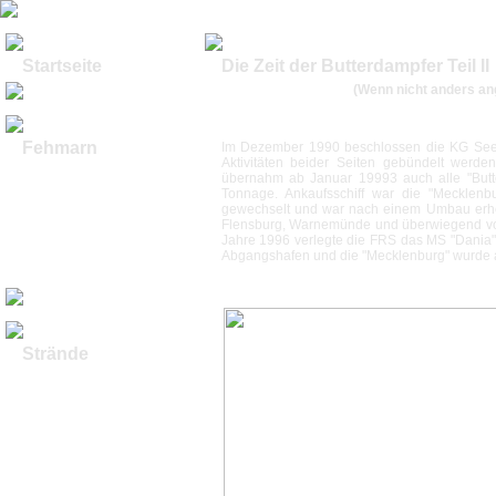
Startseite
Die Zeit der Butterdampfer Teil II
(Wenn nicht anders an
Fehmarn
Im Dezember 1990 beschlossen die KG Seetou
Aktivitäten beider Seiten gebündelt werden
Historische Bilder
übernahm ab Januar 19993 auch alle "Butte
Geschichte
Tonnage. Ankaufsschiff war die "Mecklenbu
die "Hauptstadt"
gewechselt und war nach einem Umbau erheb
Rundflug Bilder I
Flensburg, Warnemünde und überwiegend von 
Rundflug Bilder II
Jahre 1996 verlegte die FRS das MS "Dania"
Luftbilder Video
Abgangshafen und die "Mecklenburg" wurde au
U-Boot Burgstaaken
Winterimpressionen
Strände
Nordküste
Westküste
Ostküste
Südküste
Orther Bucht
Burgtiefe I
Burgtiefe II
Burgtiefe Video